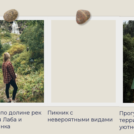
 по долине рек
Пикник с
Прог
 Лаба и
невероятными видами
терр
инка
уютн