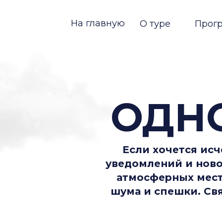
На главную
О туре
Программа
ОДНО
Если хочется исчезнут
уведомлений и новостей 
атмосферных мест Запа
шума и спешки. Связь п