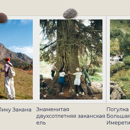
Знаменитая
Погулка
Пику Закана
двухсотлетняя заканская
Большая
ель
Имерет