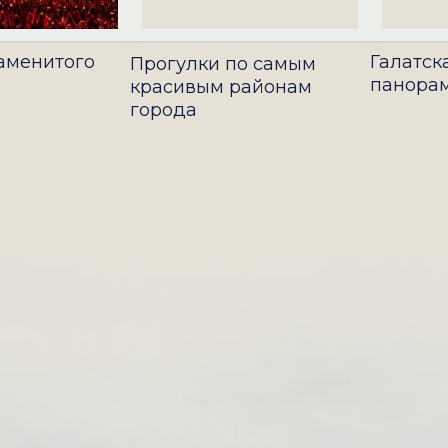
аменитого
Галатск
Прогулки по самым
панора
красивым районам
города