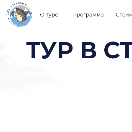
О туре
Программа
Стоимость
ТУР В СТ