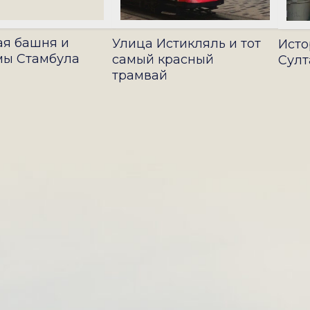
ая башня и
Улица Истикляль и тот
Исто
мы Стамбула
самый красный
Султ
трамвай