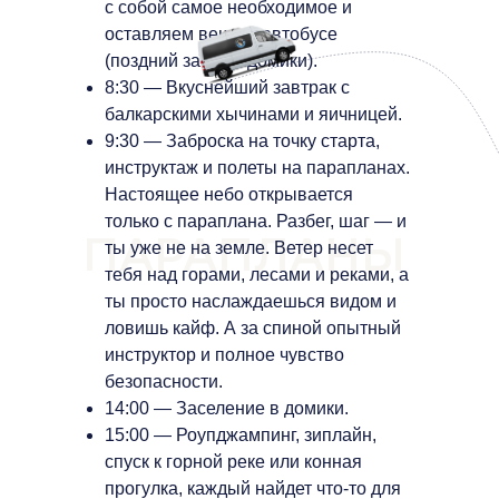
с собой самое необходимое и
оставляем вещи в автобусе
(поздний заезд в домики).
8:30 — Вкуснейший завтрак с
балкарскими хычинами и яичницей.
9:30 — Заброска на точку старта,
инструктаж и полеты на парапланах.
Настоящее небо открывается
только с параплана. Разбег, шаг — и
ПАРАПЛАНЫ
ты уже не на земле. Ветер несет
тебя над горами, лесами и реками, а
ты просто наслаждаешься видом и
ловишь кайф. А за спиной опытный
инструктор и полное чувство
безопасности.
14:00 — Заселение в домики.
15:00 — Роупджампинг, зиплайн,
спуск к горной реке или конная
прогулка, каждый найдет что-то для