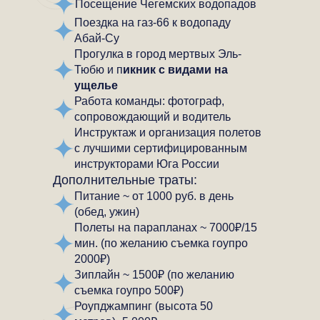
Посещение Чегемских водопадов
Поездка на газ-66 к водопаду
Абай-Су
Прогулка в город мертвых Эль-
Тюбю и п
икник с видами на
ущелье
Работа команды: фотограф,
сопровождающий и водитель
Инструктаж и организация полетов
с лучшими сертифицированным
инструкторами Юга России
Дополнительные траты:
Питание ~ от 1000 руб. в день
(обед, ужин)
Полеты на парапланах ~ 7000₽/15
мин. (по желанию съемка гоупро
2000₽)
Зиплайн ~ 1500₽ (по желанию
съемка гоупро 500₽)
Роупджампинг (высота 50