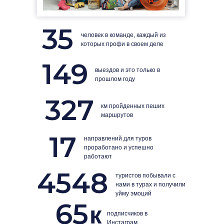
35
человек в команде, каждый из
которых профи в своем деле
149
выездов и это только в
прошлом году
327
км пройденных пеших
маршрутов
17
направлений для туров
проработано и успешно
работают
4548
туристов побывали с
нами в турах и получили
уйму эмоций
65
к
подписчиков в
Инстаграм