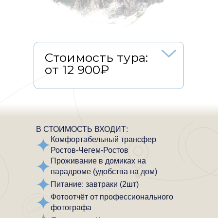
Стоимость тура:
от 12 900₽
12-13 и 26-27 сентября
16900 - 2х местное размещение
14900 - мансарда
В СТОИМОСТЬ ВХОДИТ:
13900 - хостел
Комфортабельный трансфер
12900 - спальное место на
Ростов-Чегем-Ростов
двуспальной кровати в хостеле
Проживание в домиках на
при бронировании на двоих
парадроме (удобства на дом)
19-20 сентября
Питание
: завтраки (2шт)
16900 - 2х местное размещение
Фотоотчёт от профессионального
14900 - мансарда
фотографа
13900 - хостел