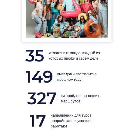
35
человек в команде, каждый из
которых профи в своем деле
149
выездов и это только в
прошлом году
327
км пройденных пеших
маршрутов
17
направлений для туров
проработано и успешно
работают