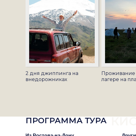
2 дня джиппинга на
Проживание 
внедорожниках
лагере на пл
КИ
ПРОГРАММА ТУРА
Из Ростова-на-Дону
Други