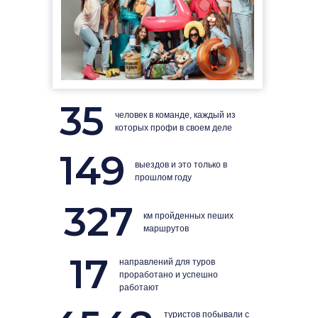
35
человек в команде, каждый из
которых профи в своем деле
149
выездов и это только в
прошлом году
327
км пройденных пеших
маршрутов
17
направлений для туров
проработано и успешно
работают
туристов побывали с