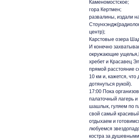
Каменомостское;
гора Кертмен;
развалины, издали 
Стоунхэндж(радиоло
центр);
Карстовые озера Ша
И конечно захватыв
окружающие ущелья,
хребет и Красавец Эл
прямой расстояние с
10 км и, кажется, что
дотянуться рукой).
17:00 Пока организо
палаточный лагерь и
шашлык, гуляем по п
свой самый красивый
отдыхаем и готовимся
любуемся звездопадо
костра за душевными