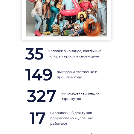
35
человек в команде, каждый из
которых профи в своем деле
149
выездов и это только в
прошлом году
327
км пройденных пеших
маршрутов
17
направлений для туров
проработано и успешно
работают