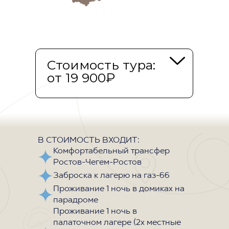
Стоимость тура:
от 19 900₽
19900 р/чел - 1ая ночь в
палатке, 2ая - спальное место
на двуспальной кровати в
хостеле при бронировании
В СТОИМОСТЬ ВХОДИТ:
Комфортабельный трансфер
на двоих
Ростов-Чегем-Ростов
22500 р/чел - 1ая ночь в
Заброска к лагерю на газ-66
палатке, 2ая - хостел
24900 р/чел - 1ая ночь в
Проживание 1 ночь в домиках на
парадроме
палатке, 2ая - мансарда
Проживание 1 ночь в
палаточном лагере (2х местные