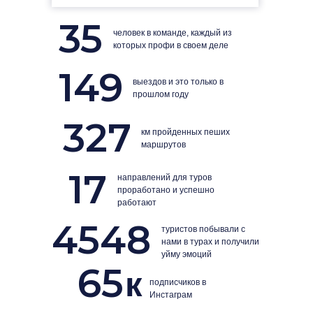
35
человек в команде, каждый из
которых профи в своем деле
149
выездов и это только в
прошлом году
327
км пройденных пеших
маршрутов
17
направлений для туров
проработано и успешно
работают
4548
туристов побывали с
нами в турах и получили
уйму эмоций
65
к
подписчиков в
Инстаграм