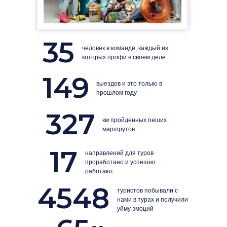
35
человек в команде, каждый из
которых профи в своем деле
149
выездов и это только в
прошлом году
327
км пройденных пеших
маршрутов
17
направлений для туров
проработано и успешно
работают
4548
туристов побывали с
нами в турах и получили
уйму эмоций