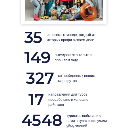
35
человек в команде, каждый из
которых профи в своем деле
149
выездов и это только в
прошлом году
327
км пройденных пеших
маршрутов
17
направлений для туров
проработано и успешно
работают
4548
туристов побывали с
нами в турах и получили
уйму эмоций