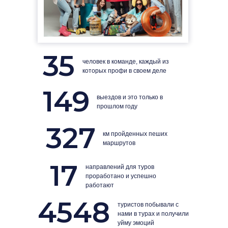
35
человек в команде, каждый из
которых профи в своем деле
149
выездов и это только в
прошлом году
327
км пройденных пеших
маршрутов
17
направлений для туров
проработано и успешно
работают
4548
туристов побывали с
нами в турах и получили
уйму эмоций