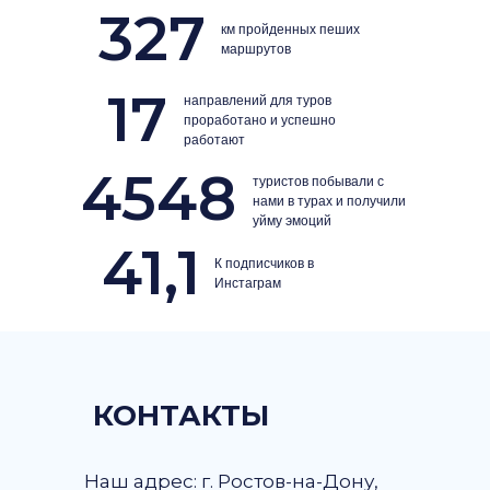
327
км пройденных пеших
маршрутов
17
направлений для туров
проработано и успешно
работают
4548
туристов побывали с
нами в турах и получили
уйму эмоций
41,1
К подписчиков в
Инстаграм
КОНТАКТЫ
Наш адрес: г. Ростов-на-Дону,