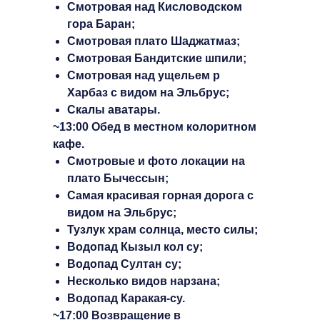
Смотровая над Кисловодском
гора Баран;
Смотровая плато Шаджатмаз;
Смотровая Бандитские шпили;
Смотровая над ущельем р
Харбаз с видом на Эльбрус;
Скалы аватары.
~13:00 Обед в местном колоритном
кафе.
Смотровые и фото локации на
плато Бычессын;
Самая красивая горная дорога с
видом на Эльбрус;
Тузлук храм солнца, место силы;
Водопад Кызыл кол су;
Водопад Султан су;
Несколько видов нарзана;
Водопад Каракая-су.
~17:00 Возвращение в