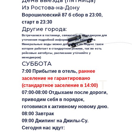
День выезда (пятница)
Из Ростова-на-Дону
Ворошиловский 87 б сбор в 23:00,
старт в 23:30
Другие города:
Встречаемся в гостинице, свяжитесь с менеджером для
уточнения подробной информации (от аэропорта
Минеральные воды можно добраться на Яндекс такси
которое работает в стандартном режиме, так же есть
рейсовые автобусы, расписание уточняйте у
менеджеров)
СУББОТА
7:00 Прибытие в отель,
раннее
заселение не гарантировано
БЕРМАМЫТ
(стандартное заселение в 14:00)
‌07:00-08:00 Отдыхаем после дороги,
приводим себя в порядок,
готовимся к активному новому дню.
‌08:00 Завтрак
09:00 Джипинг на Джилы-Су.
Сегодня нас ждут: