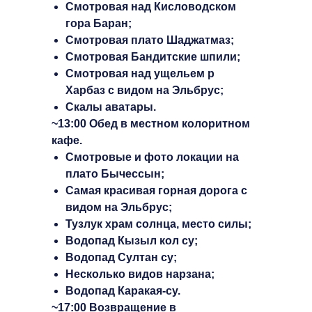
Смотровая над Кисловодском
гора Баран;
Смотровая плато Шаджатмаз;
Смотровая Бандитские шпили;
Смотровая над ущельем р
Харбаз с видом на Эльбрус;
Скалы аватары.
~13:00 Обед в местном колоритном
кафе.
Смотровые и фото локации на
плато Бычессын;
Самая красивая горная дорога с
видом на Эльбрус;
Тузлук храм солнца, место силы;
Водопад Кызыл кол су;
Водопад Султан су;
Несколько видов нарзана;
Водопад Каракая-су.
~17:00 Возвращение в