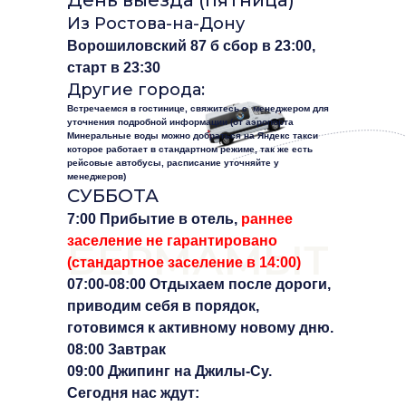
День выезда (пятница)
Из Ростова-на-Дону
Ворошиловский 87 б сбор в 23:00,
старт в 23:30
Другие города:
Встречаемся в гостинице, свяжитесь с менеджером для
уточнения подробной информации (от аэропорта
Минеральные воды можно добраться на Яндекс такси
которое работает в стандартном режиме, так же есть
рейсовые автобусы, расписание уточняйте у
менеджеров)
СУББОТА
7:00 Прибытие в отель,
раннее
заселение не гарантировано
БЕРМАМЫТ
(стандартное заселение в 14:00)
‌07:00-08:00 Отдыхаем после дороги,
приводим себя в порядок,
готовимся к активному новому дню.
‌08:00 Завтрак
09:00 Джипинг на Джилы-Су.
Сегодня нас ждут: