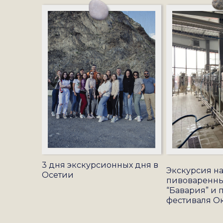
3 дня экскурсионных дня в
Экскурсия н
Осетии
пивоваренны
“Бавария” и
фестиваля О