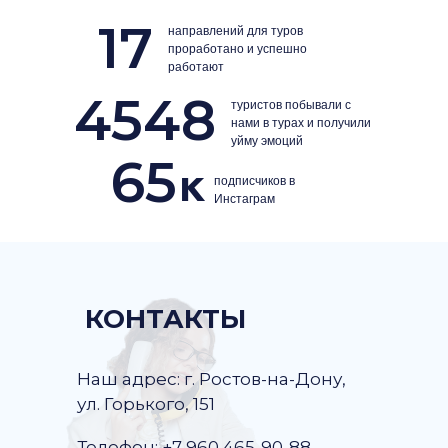
17
направлений для туров
проработано и успешно
работают
4548
туристов побывали с
нами в турах и получили
уйму эмоций
65
к
подписчиков в
Инстаграм
КОНТАКТЫ
Наш адрес: г. Ростов-на-Дону,
ул. Горького, 151
Телефон: +7 960 465-90-88