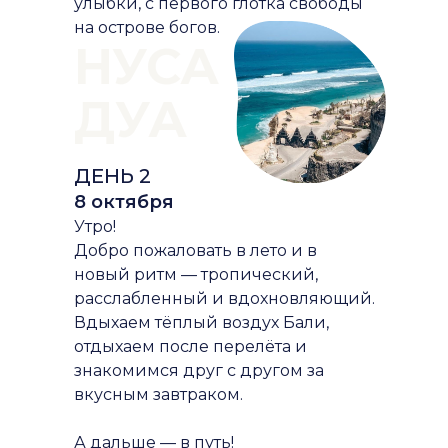
улыбки, с первого глотка свободы
на острове богов.
НУСА
ДУА
ДЕНЬ 2
8 октября
Утро!
Добро пожаловать в лето и в
новый ритм — тропический,
расслабленный и вдохновляющий.
Вдыхаем тёплый воздух Бали,
отдыхаем после перелёта и
знакомимся друг с другом за
вкусным завтраком.
А дальше — в путь!