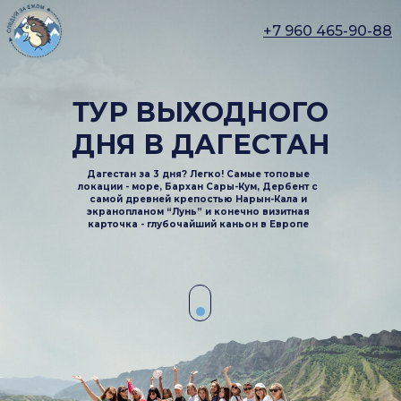
+7 960 465-90-88
ТУР ВЫХОДНОГО
ДНЯ В ДАГЕСТАН
Дагестан за 3 дня? Легко! Самые топовые
локации - море, Бархан Сары-Кум, Дербент с
самой древней крепостью Нарын-Кала и
экранопланом “Лунь” и конечно визитная
карточка - глубочайший каньон в Европе