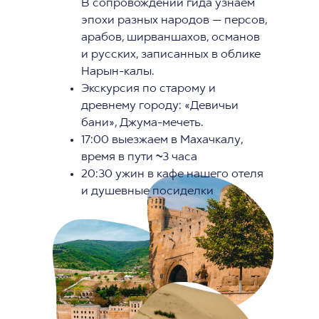
В сопровождении гида узнаем
эпохи разных народов — персов,
арабов, ширваншахов, османов
и русских, записанных в облике
Нарын-калы.
Экскурсия по старому и
древнему городу: «Девичьи
бани», Джума-мечеть.
17:00 выезжаем в Махачкалу,
время в пути ~3 часа
20:30 ужин в кафе нашего отеля
и душевные посиделки