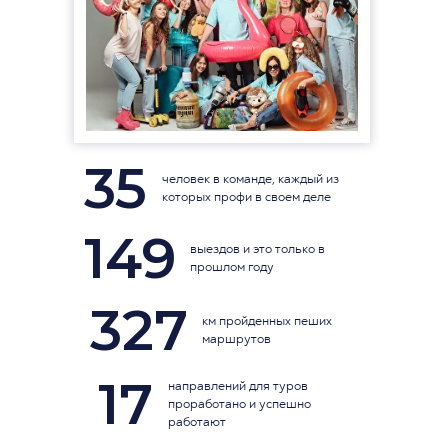
35
человек в команде, каждый из
которых профи в своем деле
149
выездов и это только в
прошлом году
327
км пройденных пеших
маршрутов
17
направлений для туров
проработано и успешно
работают