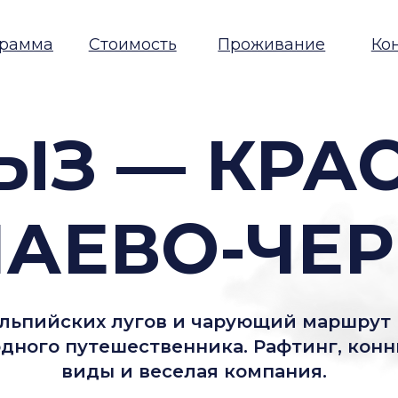
а
Стоимость
Проживание
Контакты
З — КРАСО
АЕВО-ЧЕРК
йских лугов и чарующий маршрут на Софий
о путешественника. Рафтинг, конные прогу
виды и веселая компания.