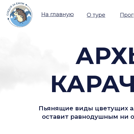
На главную
О туре
Программ
АРХЫ
КАРАЧ
Пьянящие виды цветущих альпи
оставит равнодушным ни одног