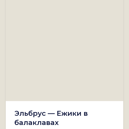
Эльбрус — Ежики в
балаклавах