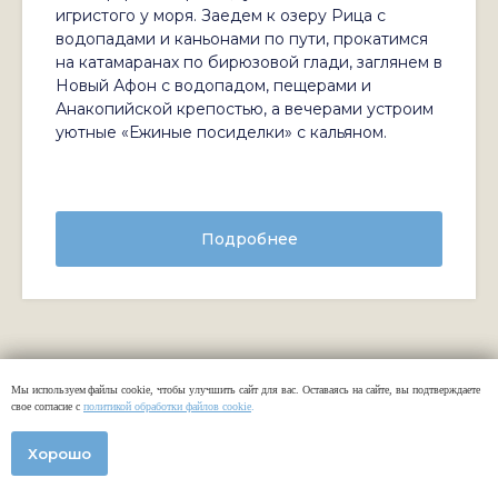
игристого у моря. Заедем к озеру Рица с
водопадами и каньонами по пути, прокатимся
на катамаранах по бирюзовой глади, заглянем в
Новый Афон с водопадом, пещерами и
Анакопийской крепостью, а вечерами устроим
уютные «Ежиные посиделки» с кальяном.
Подробнее
ТУР В ГРУЗИЮ В
Мы используем файлы cookie, чтобы улучшить сайт для вас. Оставаясь на сайте,
Мы используем файлы cookie, чтобы улучшить сайт для вас. Оставаясь на сайте, вы подтверждаете
МАРТЕ
вы подтверждаете свое согласие с
свое согласие с
политикой обработки файлов cookie
Политикой обработки персональных данных.
.
Хорошо
Хорошо