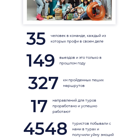
35
человек в команде, каждый из
которых профи в своем деле
149
выездов и это только в
прошлом году
327
км пройденных пеших
маршрутов
17
направлений для туров
проработано и успешно
работают
4548
туристов побывали с
нами в турах и
получили уйму эмоций